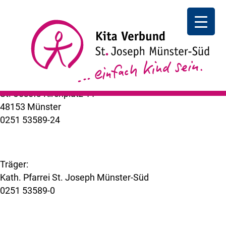
08:30 Uhr Zahnärztlicher Dienst in der Kita
Zahnärztlicher Dienst in der Kita I
08:30 Uhr
++ zurück
Kita Verbund St. Joseph Münster-Süd
St.-Josefs-Kirchplatz 11
48153 Münster
0251 53589-24
kuemer@bistum-muenster.de
Träger:
Kath. Pfarrei St. Joseph Münster-Süd
0251 53589-0
www.st-joseph-muenster-sued.de