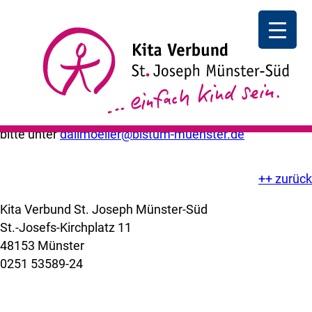
8.30-09.30 Online-Sprechstunde der Ehe- Familie-
und Beratungsstelle- Frau Dallmöller steht Ihnen für
Gespräche zur Verfügung- Anmeldungen bitte unter
dallmoeller@bistum-muenster.de
Online-Sprechstunde der Ehe- Familie- und
Beratungsstelle I
08.30-09.30 I Frau Dallmöller steht
Ihnen für Gespräche zur Verfügung – Anmeldungen
bitte unter
dallmoeller@bistum-muenster.de
++ zurück
Kita Verbund St. Joseph Münster-Süd
St.-Josefs-Kirchplatz 11
48153 Münster
0251 53589-24
kuemer@bistum-muenster.de