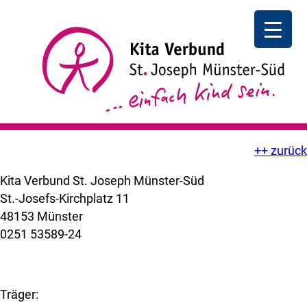
Acrylmalkurs
Acrylmalkurs mit Vera Degener
| 16:30 – 19:30 Uhr |
Pfarrheim St-Joseph Münster-Süd. Happy-Time für
Erwachsene.
Weitere Infos entnehmen Sie bitte dem Plakat in der
Kita.
++ zurück
Kita Verbund St. Joseph Münster-Süd
St.-Josefs-Kirchplatz 11
48153 Münster
0251 53589-24
kuemer@bistum-muenster.de
Träger: