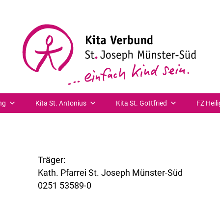
ng
Kita St. Antonius
Kita St. Gottfried
FZ Heili
Träger:
Kath. Pfarrei St. Joseph Münster-Süd
0251 53589-0
www.st-joseph-muenster-sued.de