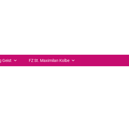
++ zurück
g Geist
FZ St. Maximilan Kolbe