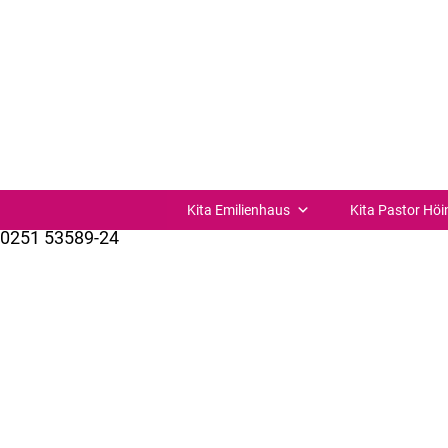
Aschermittwoch
Aschermittwoch
I Wortgottesdienst in der Kita
Kita Verbund St. Joseph Münster-Süd
St.-Josefs-Kirchplatz 11
48153 Münster
Kita Emilienhaus
Kita Pastor Höi
0251 53589-24
kuemer@bistum-muenster.de