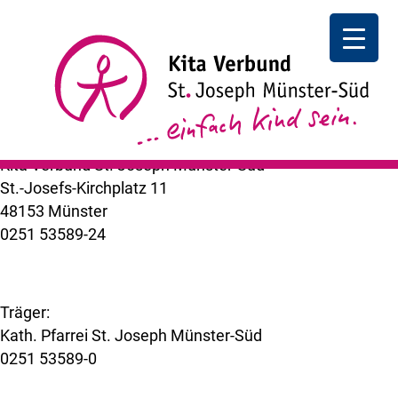
Autismus
Pädagogischer Fachtag
zum Thema: Autismus – die
Kita ist geschlossen
++ zurück
Kita Verbund St. Joseph Münster-Süd
St.-Josefs-Kirchplatz 11
48153 Münster
0251 53589-24
kuemer@bistum-muenster.de
Träger:
Kath. Pfarrei St. Joseph Münster-Süd
0251 53589-0
www.st-joseph-muenster-sued.de