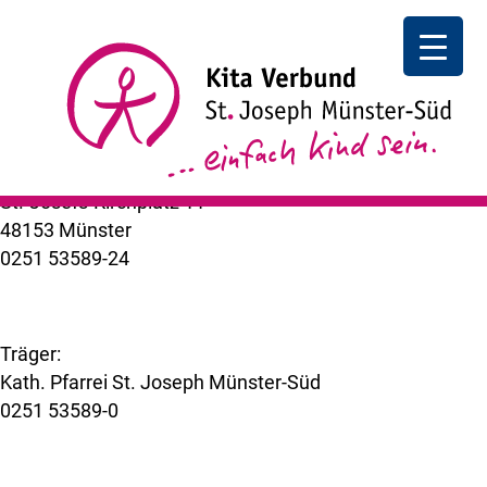
AWM Aktion Sauberes Münster- Wir machen mit
AWM Aktion Sauberes Münster I
Wir machen mit!
++ zurück
Kita Verbund St. Joseph Münster-Süd
St.-Josefs-Kirchplatz 11
48153 Münster
0251 53589-24
kuemer@bistum-muenster.de
Träger:
Kath. Pfarrei St. Joseph Münster-Süd
0251 53589-0
www.st-joseph-muenster-sued.de