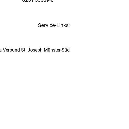
www.st-joseph-muenster-sued.de
Service-Links:
Kita-Navigator Münster
ta Verbund St. Joseph Münster-Süd