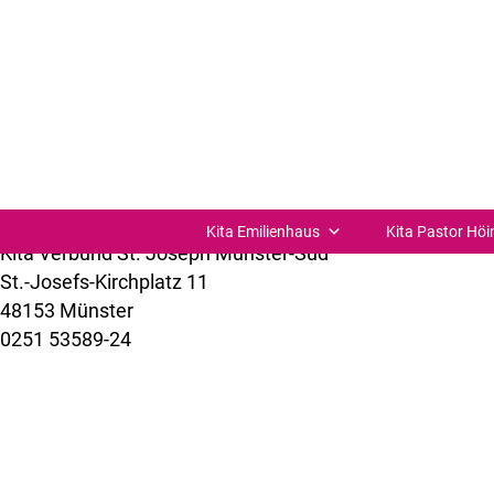
Eltern-Kind-Strickkurse
Dieses Inhaltsfeld ist optional für News und Impressio
die Vorstellung einer neuen Mitarbeitering o.ä. Die Län
Meldungen sind möglich, die als Einzel-Beiträge im Bac
Kita Emilienhaus
Kita Pastor Höi
Kita Verbund St. Joseph Münster-Süd
St.-Josefs-Kirchplatz 11
48153 Münster
0251 53589-24
kuemer@bistum-muenster.de