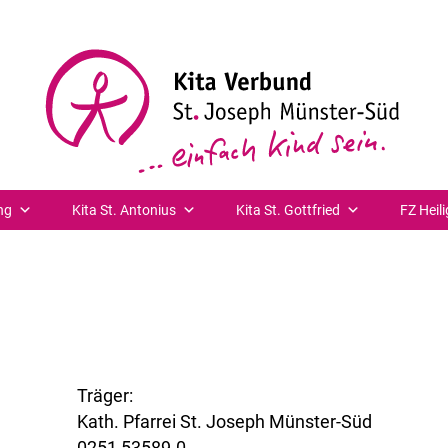
nen: z.B. eine Stellenausschreibung, Fotogalerie, Video,
ge des Feldes passt sich der Inhaltsmenge an. Auch mehr
kend angelegt werden. Die Meldung kann mit oder ohne V
ng
Kita St. Antonius
Kita St. Gottfried
FZ Heili
Träger:
Kath. Pfarrei St. Joseph Münster-Süd
0251 53589-0