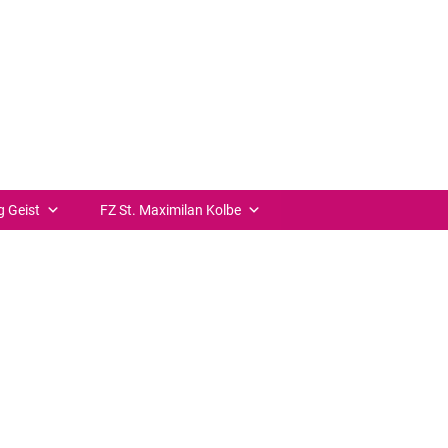
 Pressemeldung etc. zu einer gemeinsamen Veranstaltung,
ere
orschaubild angezeigt werden.
++ zurück
g Geist
FZ St. Maximilan Kolbe