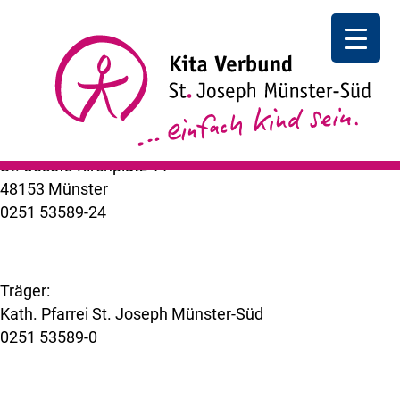
Elternvollversammlung
Elternvollversammlung
| Beginn: 18:00 Uhr
++ zurück
Kita Verbund St. Joseph Münster-Süd
St.-Josefs-Kirchplatz 11
48153 Münster
0251 53589-24
kuemer@bistum-muenster.de
Träger:
Kath. Pfarrei St. Joseph Münster-Süd
0251 53589-0
www.st-joseph-muenster-sued.de