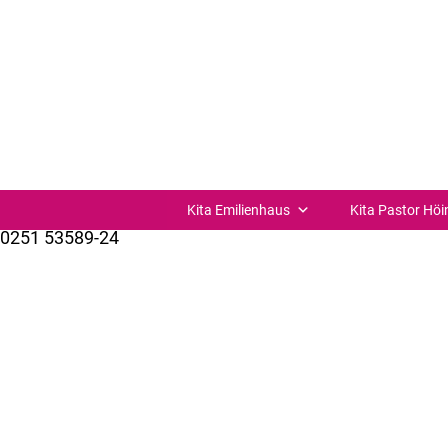
Erster Kita- Tag nach den Ferien
Erster Kita-Tag nach den Ferien
Kita Verbund St. Joseph Münster-Süd
St.-Josefs-Kirchplatz 11
48153 Münster
Kita Emilienhaus
Kita Pastor Höi
0251 53589-24
kuemer@bistum-muenster.de