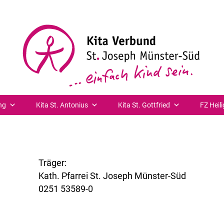
ng
Kita St. Antonius
Kita St. Gottfried
FZ Heili
Träger:
Kath. Pfarrei St. Joseph Münster-Süd
0251 53589-0
www.st-joseph-muenster-sued.de