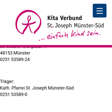
Familiengottesdienst
Familiengottesdienst
I 11 Uhr
++ zurück
Kita Verbund St. Joseph Münster-Süd
St.-Josefs-Kirchplatz 11
48153 Münster
0251 53589-24
kuemer@bistum-muenster.de
Träger:
Kath. Pfarrei St. Joseph Münster-Süd
0251 53589-0
www.st-joseph-muenster-sued.de