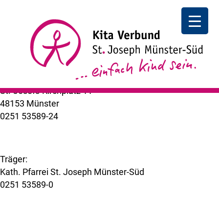
Fronleichnam
Feiertag I
Fronleichnam
++ zurück
Kita Verbund St. Joseph Münster-Süd
St.-Josefs-Kirchplatz 11
48153 Münster
0251 53589-24
kuemer@bistum-muenster.de
Träger:
Kath. Pfarrei St. Joseph Münster-Süd
0251 53589-0
www.st-joseph-muenster-sued.de