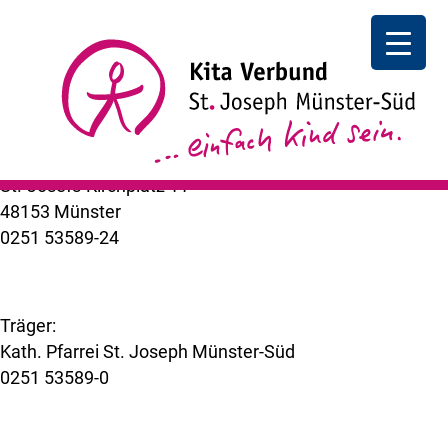
Gartenaktion Maulwurf 14.00- 16.30 Uhr
Gartenaktion
I
Maulwurf 14.00- 16.30 Uhr
++ zurück
Kita Verbund St. Joseph Münster-Süd
St.-Josefs-Kirchplatz 11
48153 Münster
0251 53589-24
kuemer@bistum-muenster.de
Träger:
Kath. Pfarrei St. Joseph Münster-Süd
0251 53589-0
www.st-joseph-muenster-sued.de