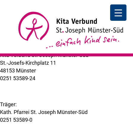
Großelternnachmittag
Großelternnachmittag
I Die Kita-Kinder laden ihre
Großeltern in die Kita ein. 14:30 – 16 Uhr
++ zurück
Kita Verbund St. Joseph Münster-Süd
St.-Josefs-Kirchplatz 11
48153 Münster
0251 53589-24
kuemer@bistum-muenster.de
Träger:
Kath. Pfarrei St. Joseph Münster-Süd
0251 53589-0
www.st-joseph-muenster-sued.de