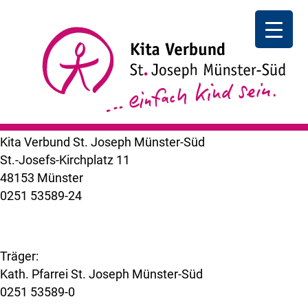
Großelternnachmittag in der Wirbelwindgruppe
14.30-16.30 Uhr
Großelternnachmittag I
in der Wirbelwindgruppe 14.30-
16.30 Uhr
++ zurück
Kita Verbund St. Joseph Münster-Süd
St.-Josefs-Kirchplatz 11
48153 Münster
0251 53589-24
kuemer@bistum-muenster.de
Träger:
Kath. Pfarrei St. Joseph Münster-Süd
0251 53589-0