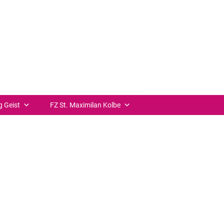
0 Uhr
++ zurück
g Geist
FZ St. Maximilan Kolbe