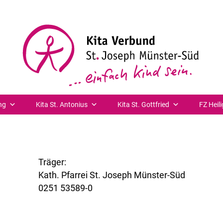
om der Erziehungsberatung, Caritasverband Münster | 9:0
ng
Kita St. Antonius
Kita St. Gottfried
FZ Heili
Träger:
Kath. Pfarrei St. Joseph Münster-Süd
0251 53589-0
www.st-joseph-muenster-sued.de