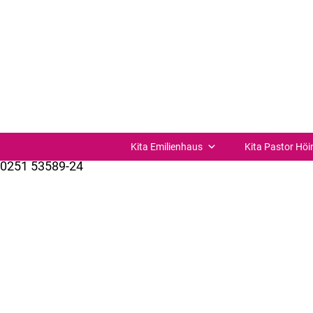
Montagscafé
Montagscafé im Familienzentrum
| mit Pia Hündtfeld v
Kita Verbund St. Joseph Münster-Süd
St.-Josefs-Kirchplatz 11
48153 Münster
Kita Emilienhaus
Kita Pastor Höi
0251 53589-24
kuemer@bistum-muenster.de