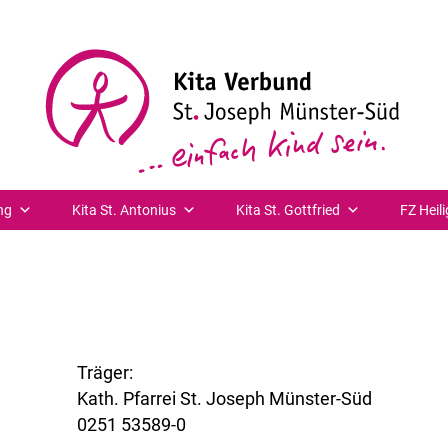
dviertel 08.30-09.30 Uhr – Herr Nieroba kommt ins Fam
ertel I
08.30-09.30 Uhr – Herr Nieroba kommt ins Famili
ng
Kita St. Antonius
Kita St. Gottfried
FZ Heili
Träger:
Kath. Pfarrei St. Joseph Münster-Süd
0251 53589-0