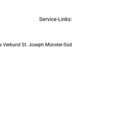
www.st-joseph-muenster-sued.de
Service-Links:
Kita-Navigator Münster
ta Verbund St. Joseph Münster-Süd