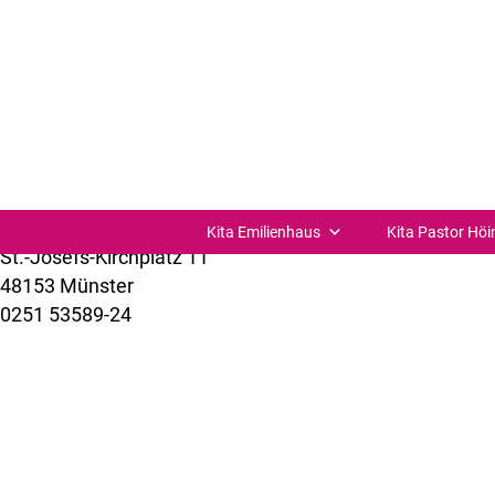
Offene Sprechstunde der Familienberatungsstelle Sü
Büro der Kita zur Verfügung
Offene Sprechstunde der Familienberatungsstelle Südvi
der Kita zur Verfügung
Kita Verbund St. Joseph Münster-Süd
Kita Emilienhaus
Kita Pastor Höi
St.-Josefs-Kirchplatz 11
48153 Münster
0251 53589-24
kuemer@bistum-muenster.de