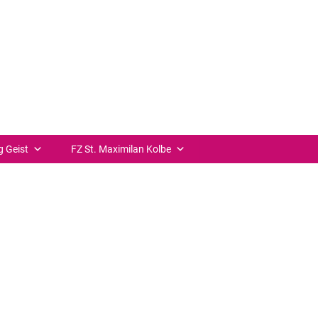
ilienzentrum- Für persönliche Gespräche steht das
enzentrum- Für persönliche Gespräche steht das Büro
++ zurück
g Geist
FZ St. Maximilan Kolbe