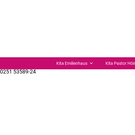
Planungstag
Planungstag
I Die Einrichtung ist ganztägig geschlossen
Kita Verbund St. Joseph Münster-Süd
St.-Josefs-Kirchplatz 11
48153 Münster
Kita Emilienhaus
Kita Pastor Höi
0251 53589-24
kuemer@bistum-muenster.de