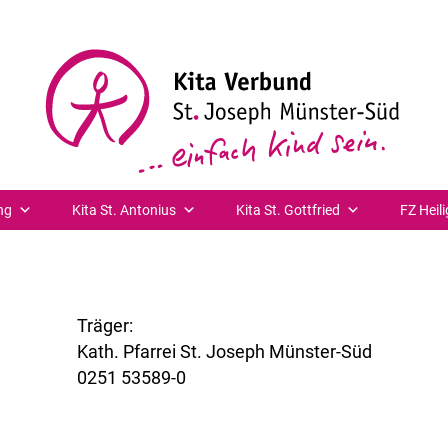
.
ng
Kita St. Antonius
Kita St. Gottfried
FZ Heili
Träger:
Kath. Pfarrei St. Joseph Münster-Süd
0251 53589-0
www.st-joseph-muenster-sued.de