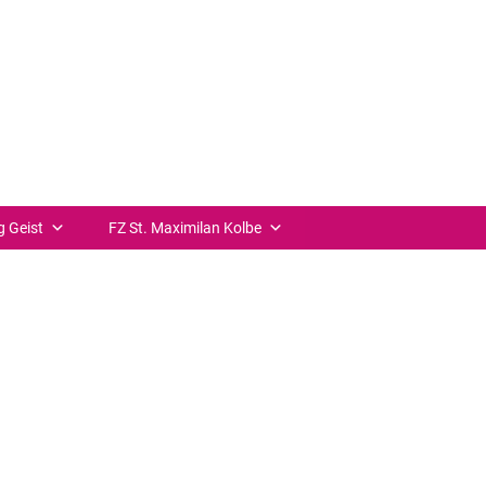
++ zurück
g Geist
FZ St. Maximilan Kolbe