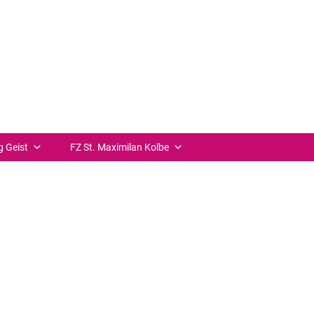
++ zurück
g Geist
FZ St. Maximilan Kolbe