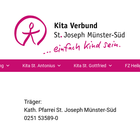
ng
Kita St. Antonius
Kita St. Gottfried
FZ Heili
Träger:
Kath. Pfarrei St. Joseph Münster-Süd
0251 53589-0
www.st-joseph-muenster-sued.de