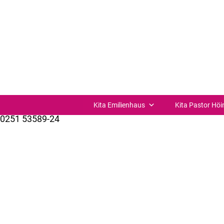
Planungstag
Planungstag I
Die Einrichtung ist geschlossen.
Kita Verbund St. Joseph Münster-Süd
St.-Josefs-Kirchplatz 11
48153 Münster
Kita Emilienhaus
Kita Pastor Höi
0251 53589-24
kuemer@bistum-muenster.de