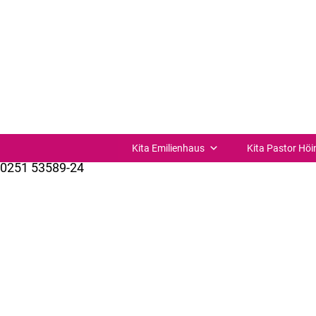
Schultüten basteln
Schultüten basteln
| 14:30 – 16:00 Uhr
Kita Verbund St. Joseph Münster-Süd
St.-Josefs-Kirchplatz 11
48153 Münster
Kita Emilienhaus
Kita Pastor Höi
0251 53589-24
kuemer@bistum-muenster.de