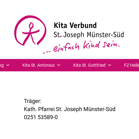
ng
Kita St. Antonius
Kita St. Gottfried
FZ Heili
Träger:
Kath. Pfarrei St. Joseph Münster-Süd
0251 53589-0
www.st-joseph-muenster-sued.de