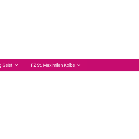
++ zurück
g Geist
FZ St. Maximilan Kolbe