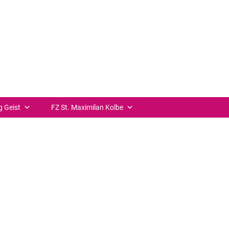
++ zurück
g Geist
FZ St. Maximilan Kolbe