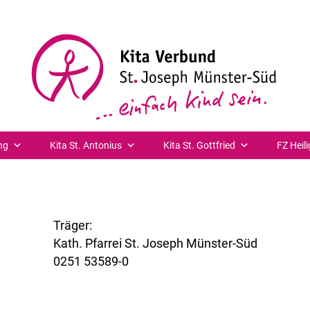
ng
Kita St. Antonius
Kita St. Gottfried
FZ Heili
Träger:
Kath. Pfarrei St. Joseph Münster-Süd
0251 53589-0
www.st-joseph-muenster-sued.de