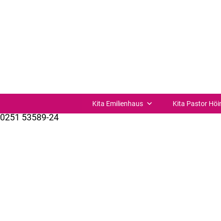
Sommerfest
Sommerfest
der Sterntaler-Gruppe
Kita Verbund St. Joseph Münster-Süd
St.-Josefs-Kirchplatz 11
48153 Münster
Kita Emilienhaus
Kita Pastor Höi
0251 53589-24
kuemer@bistum-muenster.de