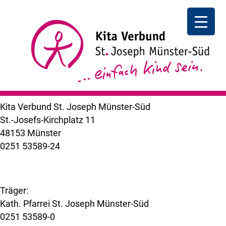
Sport im Park
Sport im Park | Move&Meets Treffen:
an der
Tunnelrutsche Berg Fidel für Frauen | 18:00 – 19:00 Uhr
Weitere Termine folgen!
++ zurück
Kita Verbund St. Joseph Münster-Süd
St.-Josefs-Kirchplatz 11
48153 Münster
0251 53589-24
kuemer@bistum-muenster.de
Träger:
Kath. Pfarrei St. Joseph Münster-Süd
0251 53589-0