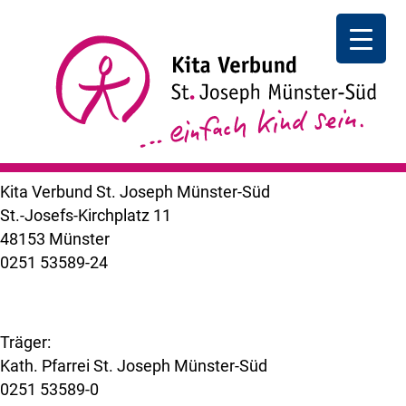
Waffel- u. Kuchenverkauf
Waffel- und Kuchenverkauf
von Eltern, zu Gunsten
unseres Fördervereins, während der Adventsausstellung
im Gartencenter Schrieverhoff
++ zurück
Kita Verbund St. Joseph Münster-Süd
St.-Josefs-Kirchplatz 11
48153 Münster
0251 53589-24
kuemer@bistum-muenster.de
Träger:
Kath. Pfarrei St. Joseph Münster-Süd
0251 53589-0